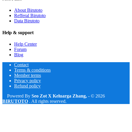
About Birutoto
Refferal Birutoto
Data Birutoto
Help
& support
Help Center
Forum
Blog
Contact
Terms & conditions
Member terms
Privacy policy
Refund policy
Powered By
Seo Zot X Keluarga Zhang,
- © 2026
BIRUTOTO
. All rights reserved.