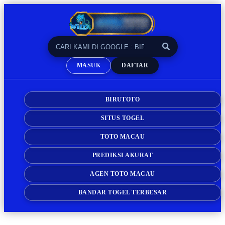
MASUK
DAFTAR
BIRUTOTO
SITUS TOGEL
TOTO MACAU
PREDIKSI AKURAT
AGEN TOTO MACAU
BANDAR TOGEL TERBESAR