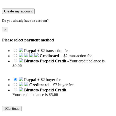
and conditions
Create my account
Do you already have an account?
Log in
×
Please select payment method
Paypal
+ $2 transaction fee
Creditcard
+ $2 transaction fee
Birutoto Prepaid Credit
- Your credit balance is
$0.00
Add credit to buy this item using Birutoto Credit
Paypal
+ $2 buyer fee
Creditcard
+ $2 buyer fee
Birutoto Prepaid Credit
Your credit balance is
$5.00
Add Birutoto credit
Continue