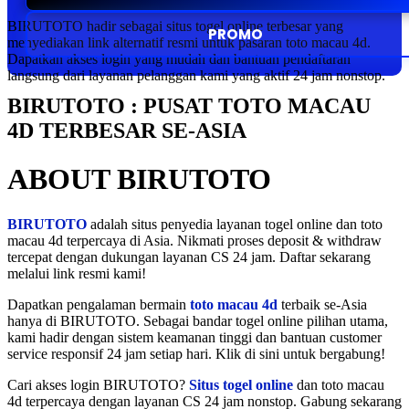
BIRUTOTO hadir sebagai situs togel online terbesar yang
PROMO
menyediakan link alternatif resmi untuk pasaran toto macau 4d.
Dapatkan akses login yang mudah dan bantuan pendaftaran
langsung dari layanan pelanggan kami yang aktif 24 jam nonstop.
BIRUTOTO : PUSAT TOTO MACAU
4D TERBESAR SE-ASIA
ABOUT BIRUTOTO
BIRUTOTO
adalah situs penyedia layanan togel online dan toto
macau 4d terpercaya di Asia. Nikmati proses deposit & withdraw
tercepat dengan dukungan layanan CS 24 jam. Daftar sekarang
melalui link resmi kami!
Dapatkan pengalaman bermain
toto macau 4d
terbaik se-Asia
hanya di BIRUTOTO. Sebagai bandar togel online pilihan utama,
kami hadir dengan sistem keamanan tinggi dan bantuan customer
service responsif 24 jam setiap hari. Klik di sini untuk bergabung!
Cari akses login BIRUTOTO?
Situs togel online
dan toto macau
4d terpercaya dengan layanan CS 24 jam nonstop. Gabung sekarang